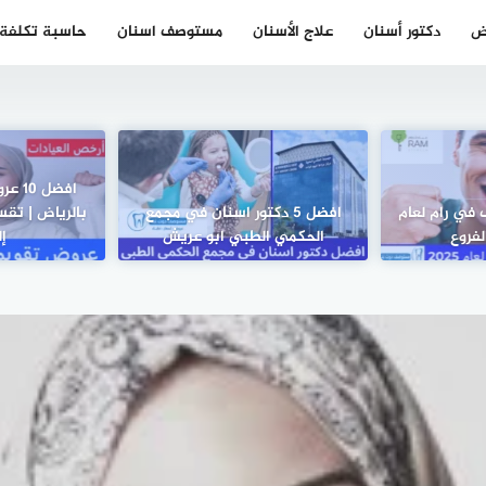
ض
دكتور أسنان
علاج الأسنان
مستوصف اسنان
حاسبة تكلفة ز
افضل 
 في رام لعام
افضل 5 دكتور اسنان في مجمع
بالرياض | ت
الحكمي الطبي ابو عريش
إل