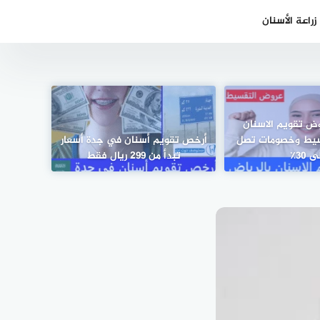
راعة الأسنان
10 عروض تقويم الاسنان
قسيط وخصومات تصل
أرخص تقويم أسنان في جدة أسعار
ى 30٪
تبدأ من 299 ريال فقط