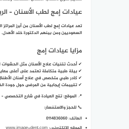
عيادات إمج لطب الأسنان – الر
تعد عيادات إمج لطب الأسنان من أبرز المراك
السعوديين ومن بينهم الدكتورة خلد الأهدل.
مزايا عيادات إمج
✔ أحدث تقنيات علاج الأسنان مثل الحشوات ال
✔ بيئة طبية متكاملة تعتمد على أعلى معايير
✔ كادر طبي متخصص في علاج أسنان الأطفال، ال
✔ تقييمات إيجابية من المرضى حول جودة الخد
📍 الموقع: تقع العيادة في شارع التخصصي –
📞 للحجز والاستفسار:
الهاتف: 0114836060
الموقع الإلكتروني: www.image-dent.com