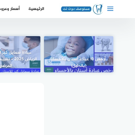
لتجاوز
الرئيسية
أسعار وعرو
لى
لمحتوى
عيادة سمايل كير 
أرخص 10 عيادة أسنان بالأحساء
الرياض 2025
(بالدليل)
المرضى