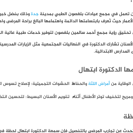
؟
ن تعمل في
مجمع عيادات بلغصون الطبي
بمدينة
جدة
وذلك بفضل خبرته
عمار حيث تُعرف بابتسامتها الدائمة واهتمامها البالغ براحة المرضى وا
حقيق رؤية مجمع أحمد سالمين بلغصون لتوفير خدمات طبية عالية الج
أسنان تشارك الدكتورة في الفعاليات المجتمعية مثل الزيارات المدرسية 
ا الدكتورة ابتهال
الوقاية من
أمراض اللثة
والحفاظ
ا
لحشوات التجميلية
: لإصلاح تسوس ال
مريح لتخفيف توتر الأطفال أثناء
تقويم الأسنان البسيط
: لتحسين انتظا
حظة
ي تتحدث عن تجارب المرضى بالتفصيل فإن سمعة الدكتورة ابتهال لحظة 