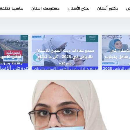
ض
دكتور أسنان
علاج الأسنان
مستوصف اسنان
حاسبة تكلفة ز
للاسنان في
مجمع عيادات دنت الطبي للاسنان
 – تقييم شامل وتجارب
بالرياض في 2025 – كل ما تحتاج
أفضل 
معرفته
مشيط مجربة م