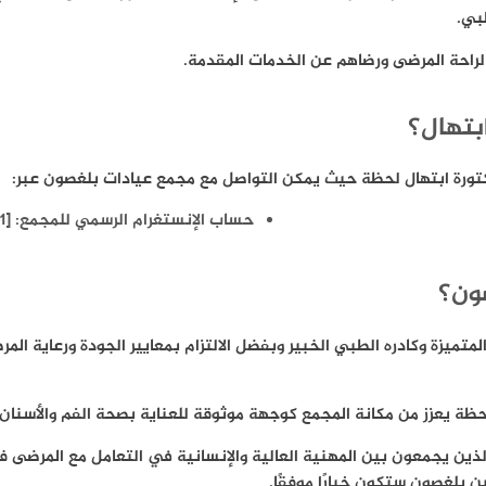
بي.
 لراحة المرضى ورضاهم عن الخدمات المقدمة.
بتهال؟
تورة ابتهال لحظة حيث يمكن التواصل مع مجمع عيادات بلغصون عبر:
حساب الإنستغرام الرسمي للمجمع: [
1
صون؟
يزة وكادره الطبي الخبير وبفضل الالتزام بمعايير الجودة ورعاية المرض
ظة يعزز من مكانة المجمع كوجهة موثوقة للعناية بصحة الفم والأسنان.
الذين يجمعون بين المهنية العالية والإنسانية في التعامل مع المرضى
 بلغصون ستكون خيارًا موفقًا.