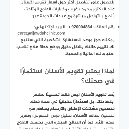
للحصول على تفاصيل أكثر حول أسعار تقويم الأسنان
عند الدكتور محمد باغريب وخيارات العلاج المتاحة،
يُنصح بالتواصل مباشرة مع عيادات الجودة عبر:
رقم الهاتف: 920004864
البريد الإلكتروني:
care@aljawdahclinic.com
يمكنك حجز موعد للاستشارة الشخصية التي ستتيح
لك تقييم حالتك بشكل دقيق ووضع خطة علاج تناسب
احتياجاتك المالية والصحية.
لماذا يعتبر تقويم الأسنان استثمارًا
في صحتك؟
يُعد تقويم الأسنان ليس فقط تحسينًا لمظهر
ابتسامتك، بل استثمارًا حقيقيًا في صحة فمك.
فتصحيح مشكلات الإطباق والازدحام يساهم في
تحسين نظافة الأسنان، تقليل فرص التسوس، وتعزيز
صحة اللثة. كما أن النتائج المبهرة التي يحققها العلاج