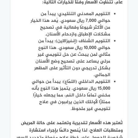
عام، تتفاوت الأسعار وفقاً للخيارات التالية:
التقويم المعدني التقليدي: يبدأ من
حوالي 7,000 ريال سعودي. يُعد هذا الخيار
من الأكثر شيوعًا وفعالية في تصحيح
مشكلات الإطباق وازدحام الأسنان.
التقويم الشفاف (إنفيزالاين): يبدأ من
حوالي 10,000 ريال سعودي. هذا النوع
مثالي لمن يبحث عن حل تقويمي غير
مرئي يساعد على تصحيح وضع الأسنان
بشكل تدريجي دون التأثير على المظهر
الجمالي.
التقويم الداخلي (اللمّاع): يبدأ من حوالي
15,000 ريال سعودي. يتميز هذا النوع بأنه
مخفي تمامًا داخل الفم، مما يجعله خيارًا
ممتازًا لأولئك الذين يرغبون في علاج
تقويمي غير ملحوظ.
تُعتبر هذه الأسعار تقديرية وتعتمد على حالة المريض
ومتطلبات العلاج، لذا يُنصح دائمًا بإجراء استشارة
شخصية للحصول على خطة علاج مفصلة وتحديد السعر