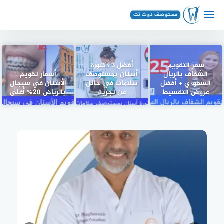
لتجاوز
لى
لمحتوى
سعر التقويم
أفضل 3 دكتورة
الشفاف بالريال
أسنان بمستوصف
أسعار تقويم
السعودي + أفضل
سلامات في حائل
الأسنان في سيجال
عروض التقسيط
عن تجربة
بالرياض 20% أغلى